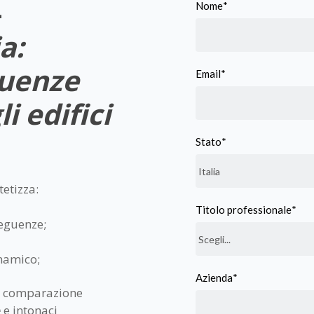
-
Nome
*
a:
guenze
Email
*
i edifici
Stato
*
tetizza:
Titolo professionale
*
seguenze;
inamico;
Azienda
*
e comparazione
e
e intonaci