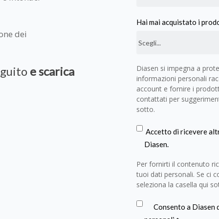
Hai mai acquistato i prod
one dei
Diasen si impegna a protegg
eguito
e scarica
informazioni personali rac
account e fornire i prodotti
contattati per suggerimenti
sotto.
Accetto di ricevere al
Diasen.
Per fornirti il contenuto r
tuoi dati personali. Se ci 
seleziona la casella qui so
Consento a Diasen di